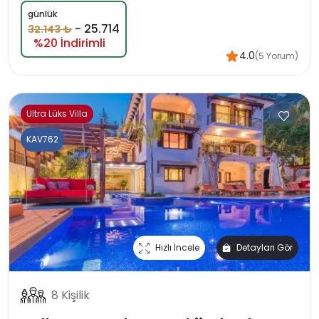
günlük
-
25.714
32.143 ₺
%20 İndirimli
4.0
(5 Yorum)
Ultra Lüks Villa
KAV762
Hızlı İncele
Detayları Gör
8 Kişilik