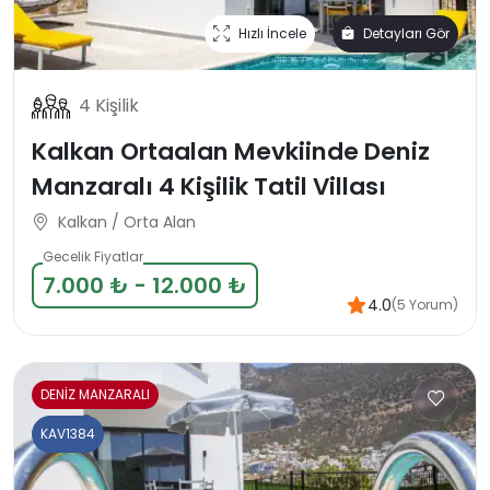
Hızlı İncele
Detayları Gör
4 Kişilik
Kalkan Ortaalan Mevkiinde Deniz
Manzaralı 4 Kişilik Tatil Villası
Kalkan / Orta Alan
Gecelik Fiyatlar
7.000 ₺ - 12.000 ₺
4.0
(5 Yorum)
DENİZ MANZARALI
KAV1384