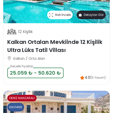
Hızlı İncele
Detayları Gör
12 Kişilik
Kalkan Ortalan Mevkiinde 12 Kişilik
Ultra Lüks Tatil Villası
Kalkan / Orta Alan
Gecelik Fiyatlar
25.059 ₺ - 50.620 ₺
4.0
(5 Yorum)
DENİZ MANZARALI
KAV1465