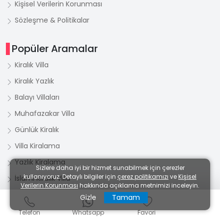
Kişisel Verilerin Korunması
Sözleşme & Politikalar
Popüler Aramalar
Kiralık Villa
Kiralık Yazlık
Balayı Villaları
Muhafazakar Villa
Günlük Kiralık
Villa Kiralama
Yazlık Kiralama
Sizlere daha iyi bir hizmet sunabilmek için çerezler
kullanıyoruz. Detaylı bilgiler için
çerez politikamızı
ve
Kişisel
İslami Kiralık Villa
Verilerin Korunması
hakkında açıklama metnimizi inceleyin.
Tesettür Kiralık Villa
Gizle
Tamam
Helal Kiralık Villa
Telefon
Whatsapp
Favori