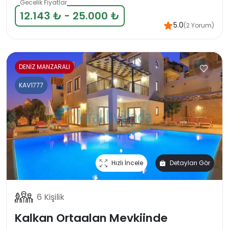
Gecelik Fiyatlar
12.143 ₺ - 25.000 ₺
5.0
(2 Yorum)
DENİZ MANZARALI
KAV1777
Hızlı İncele
Detayları Gör
6 Kişilik
Kalkan Ortaalan Mevkiinde