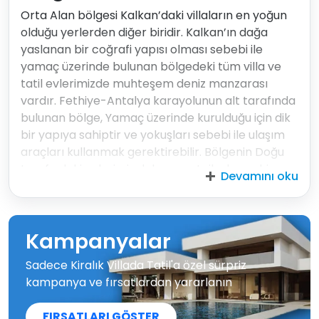
Orta Alan bölgesi Kalkan’daki villaların en yoğun
olduğu yerlerden diğer biridir. Kalkan’ın dağa
yaslanan bir coğrafi yapısı olması sebebi ile
yamaç üzerinde bulunan bölgedeki tüm villa ve
tatil evlerimizde muhteşem deniz manzarası
vardır. Fethiye-Antalya karayolunun alt tarafında
bulunan bölge, Yamaç üzerinde kurulduğu için dik
bir yapıya sahiptir ve yokuşları sebebi ile ulaşım
araçları kullanmak gerektirebilir. Bölgenin Doğu
tarafındaki evlerimiz daha avantajlı olup şehir
Devamını oku
merkezi ve plaja yürüyerek yaklaşık 15 dakikada
ulaşabilirler. Ancak Villa yada Apartlarına dönmek
isteyen konuklarımıza yokuşlardan dolayı Ulaşım
Kampanyalar
aracı kullanmalarını tavsiye ederiz.
Sadece Kiralık Villada Tatil'a özel sürpriz
kampanya ve fırsatlardan yararlanın
FIRSATLARI GÖSTER