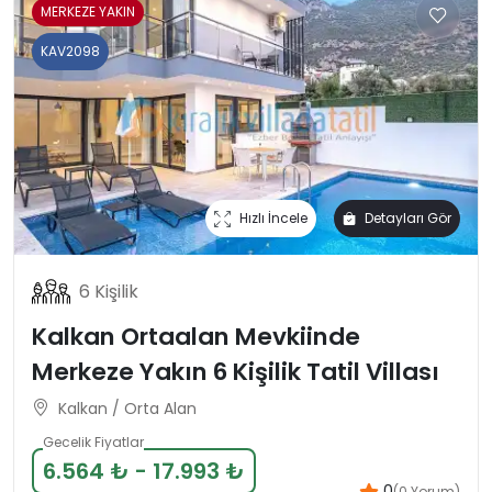
MERKEZE YAKIN
KAV2098
Hızlı İncele
Detayları Gör
6 Kişilik
Kalkan Ortaalan Mevkiinde
Merkeze Yakın 6 Kişilik Tatil Villası
Kalkan / Orta Alan
Gecelik Fiyatlar
6.564 ₺ - 17.993 ₺
.0
(0 Yorum)