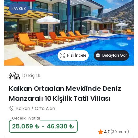
KAV858
Hızlı İncele
Detayları Gör
10 Kişilik
Kalkan Ortaalan Mevkiinde Deniz
Manzaralı 10 Kişilik Tatil Villası
Kalkan / Orta Alan
Gecelik Fiyatlar
25.059 ₺ - 46.930 ₺
4.0
(3 Yorum)