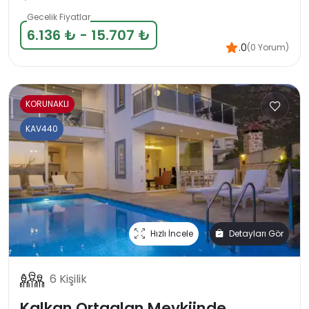
Gecelik Fiyatlar
6.136 ₺ - 15.707 ₺
.0
(0 Yorum)
KORUNAKLI
KAV440
Hızlı İncele
Detayları Gör
6 Kişilik
Kalkan Ortaalan Mevkiinde