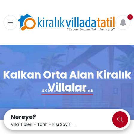
1
Kalkan Orta Alan Kiralık
Villalar
48
Kiralık Villa Listelendi
Nereye?
Villa Tipleri - Tarih - Kişi Sayısı ...