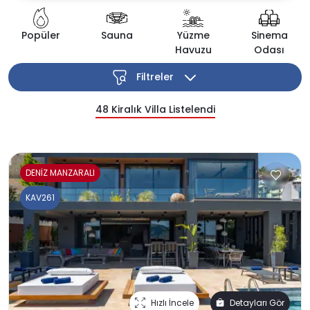
Popüler
Sauna
Yüzme
Sinema
Havuzu
Odası
Filtreler
48
Kiralık Villa Listelendi
DENİZ MANZARALI
KAV261
Hızlı İncele
Detayları Gör