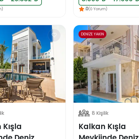
.0
m)
(0 Yorum)
DENİZE YAKIN
lik
8 Kişilik
 Kışla
Kalkan Kışla
nde Deniz
Mevkiinde Deniz