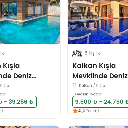
lik
6 Kişilik
 Kışla
Kalkan Kışla
nde Deniz
Mevkiinde Deniz
alı Lüks 8
Manzaralı 6 Kişli
Kışla
Kalkan / Kışla
Tatil Villası
Villası
tlar
Gecelik Fiyatlar
₺ - 39.286 ₺
9.500 ₺ - 24.750 
.0
m)
(0 Yorum)