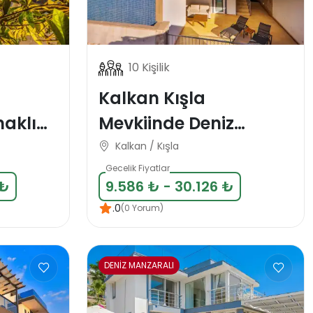
10 Kişilik
Kalkan Kışla
aklı
Mevkiinde Deniz
il
Manzaralı 10 Kişilik
Kalkan / Kışla
Tatil Villası
Gecelik Fiyatlar
 ₺
9.586 ₺ - 30.126 ₺
.0
(0 Yorum)
DENİZ MANZARALI