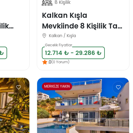
8 Kişilik
Kalkan Kışla
lik
Mevkiinde 8 Kişilik Tatil
Villlası
Kalkan / Kışla
Gecelik Fiyatlar
 ₺
12.714 ₺ - 29.286 ₺
.0
(0 Yorum)
MERKEZE YAKIN