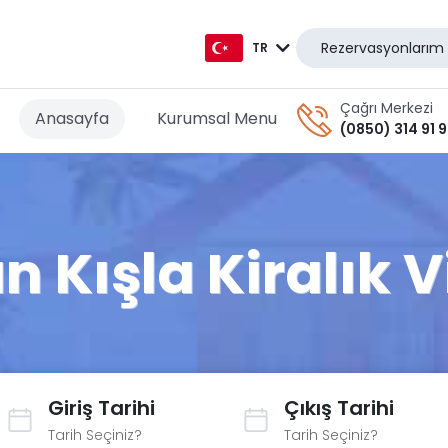
Rezervasyonlarım
TR
TR
Çağrı Merkezi
Anasayfa
Kurumsal Menu
(0850) 314 91 
EN
AR
DE
 Kışla Kiralık V
RU
GR
Giriş Tarihi
Çıkış Tarihi
Tarih Seçiniz?
Tarih Seçiniz?