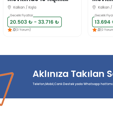
Deniz Manzaralı Tatil
Manzara
Kalkan / Kışla
Kalkan / 
Villası
Tatil Vi
Gecelik Fiyatlar
Gecelik Fiya
20.503 ₺ - 33.716 ₺
13.694 
.0
.0
(0 Yorum)
(0 Yoru
Aklınıza Takılan S
Telefon,Mobil,Canlı Destek yada Whatsapp hattımızda