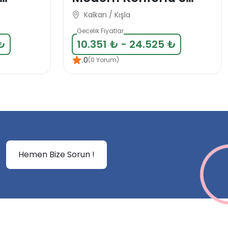
lik
Yatak Odalı Deniz
Kalkan / Kışla
Manzaralı Villa
Gecelik Fiyatlar
 ₺
10.351 ₺ - 24.525 ₺
.0
(0 Yorum)
Hemen Bize Sorun !