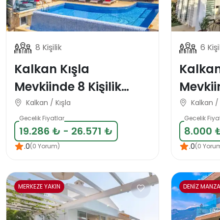
8 Kişilik
6 Kişi
Kalkan Kışla
Kalkan
Mevkiinde 8 Kişilik
Mevkii
Deniz Manzaralı Tatil
Manzar
Kalkan / Kışla
Kalkan / 
Villası
Kişilik 
Gecelik Fiyatlar
Gecelik Fiya
19.286 ₺ - 26.571 ₺
8.000 
.0
.0
(0 Yorum)
(0 Yoru
MERKEZE YAKIN
DENİZ MANZA