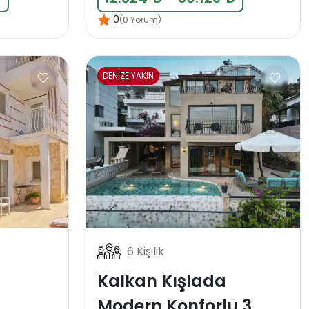
.0
(0 Yorum)
DENİZE YAKIN
6 Kişilik
Kalkan Kışlada
Modern Konforlu 3