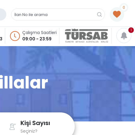
0
1
Çalışma Saatleri
93
09:00 - 23:59
illalar
Kişi Sayısı
Seçiniz?