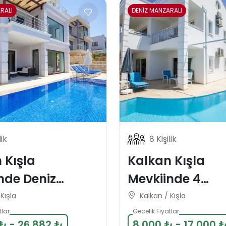
RALI
DENİZ MANZARALI
lik
8 Kişilik
 Kışla
Kalkan Kışla
nde Deniz
Mevkiinde 4
lı 6 Kişilik
Yatakodalı Lüks
Kışla
Kalkan / Kışla
llası
Villası-E
tlar
Gecelik Fiyatlar
₺ - 26.882 ₺
8.000 ₺ - 17.000 