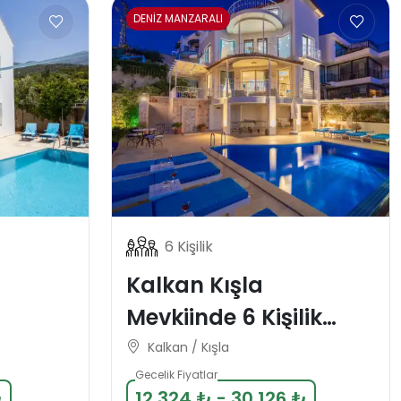
DENİZ MANZARALI
6 Kişilik
Kalkan Kışla
Mevkiinde 6 Kişilik
 Tatil
Deniz Manzaralı Tatil
Kalkan / Kışla
Villası
Gecelik Fiyatlar
₺
12.324 ₺ - 30.126 ₺