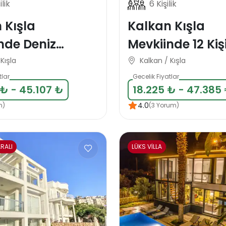
ilik
6 Kişilik
 Kışla
Kalkan Kışla
nde Deniz
Mevkiinde 12 Kişi
lı 14 Kişlik
Lüks Tatil Villası
Kışla
Kalkan / Kışla
llası
tlar
Gecelik Fiyatlar
 ₺ - 45.107 ₺
18.225 ₺ - 47.385
4.0
m)
(3 Yorum)
RALI
LÜKS VİLLA