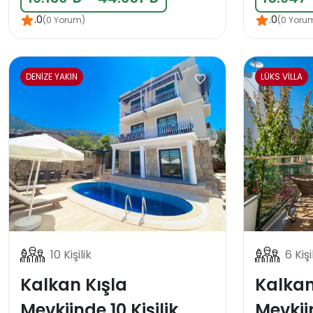
.0
.0
(0 Yorum)
(0 Yoru
DENİZE YAKIN
LÜKS VİLLA
10 Kişilik
6 Kişi
Kalkan Kışla
Kalkan
Mevkiinde 10 Kişilik
Mevkii