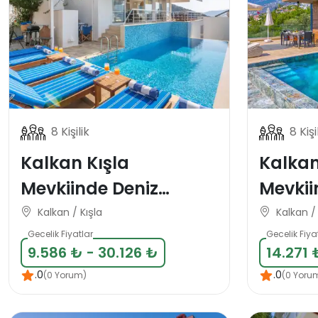
8 Kişilik
8 Kişi
Kalkan Kışla
Kalkan
Mevkiinde Deniz
Mevkii
Manzaralı 8 Kişilik
Manzar
Kalkan / Kışla
Kalkan / 
Tatil Villası
Kişilik 
Gecelik Fiyatlar
Gecelik Fiya
9.586 ₺ - 30.126 ₺
14.271 
.0
.0
(0 Yorum)
(0 Yoru