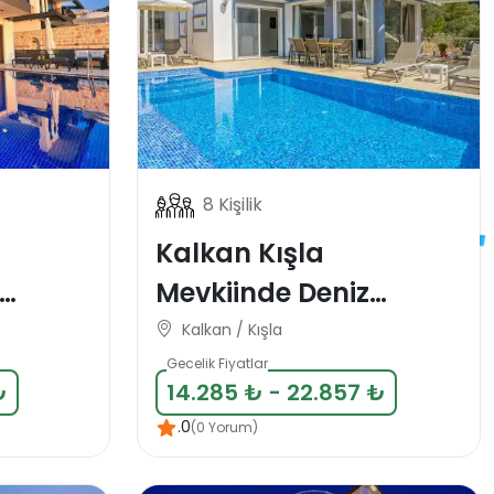
8 Kişilik
Kalkan Kışla
Mevkiinde Deniz
k Tatil
Manzaralı 8 Kişilik
Kalkan / Kışla
Tatil Villası
Gecelik Fiyatlar
₺
14.285 ₺ - 22.857 ₺
.0
(0 Yorum)