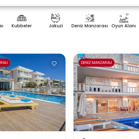
sı
Kubbeler
Jakuzi
Deniz Manzarası
Oyun Alanı
ategorisi
Yatak Odası Sayısı
RALI
DENİZ MANZARALI