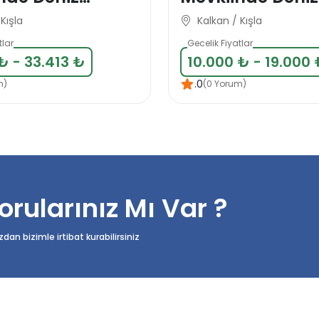
lı 6 Kişilik
Manzaralı 8 Kişi
Kışla
Kalkan / Kışla
llası
Tatil Villası
tlar
Gecelik Fiyatlar
₺ - 33.413 ₺
10.000 ₺ - 19.000
.0
m)
(0 Yorum)
orularınız Mı Var ?
n bizimle irtibat kurabilirsiniz