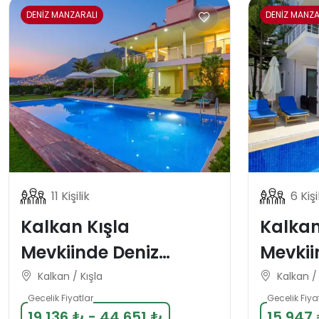
DENİZ MANZARALI
DENİZ MANZA
11 Kişilik
6 Kişi
Kalkan Kışla
Kalkan
Mevkiinde Deniz
Mevkii
Manzaralı Lüks 11
Manzara
Kalkan / Kışla
Kalkan / 
Kişilik Tatil Villası
Tatil Vi
Gecelik Fiyatlar
Gecelik Fiya
19.136 ₺ - 44.651 ₺
15.947 