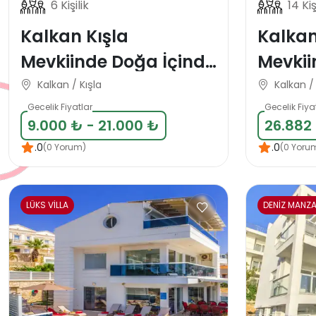
6 Kişilik
14 Kiş
Kalkan Kışla
Kalkan
Mevkiinde Doğa İçinde
Mevkii
6 Kişilik Lüks Tatil
Manzara
Kalkan / Kışla
Kalkan / 
Villası
Tatil Vi
Gecelik Fiyatlar
Gecelik Fiya
9.000 ₺ - 21.000 ₺
26.882
.0
.0
(0 Yorum)
(0 Yoru
LÜKS VİLLA
DENİZ MANZA