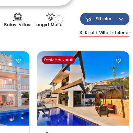
Filtreler
›
Balayı Villası
Langırt Masası
Kapalı Havuz
Çocuk Havuzu
31
Kiralık Villa Listelendi
Esnek Arama
Deniz Manzaralı