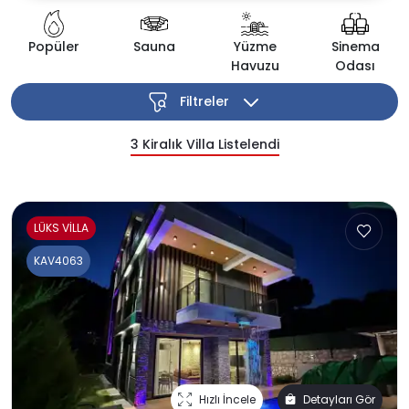
Popüler
Sauna
Yüzme
Sinema
Havuzu
Odası
Filtreler
3
Kiralık Villa Listelendi
LÜKS VİLLA
KAV4063
Hızlı İncele
Detayları Gör