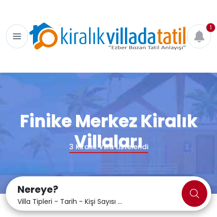
1
Finike Merkez Kiralık
Villaları
3
Kiralık Villa Listelendi
Nereye?
Villa Tipleri - Tarih - Kişi Sayısı ...