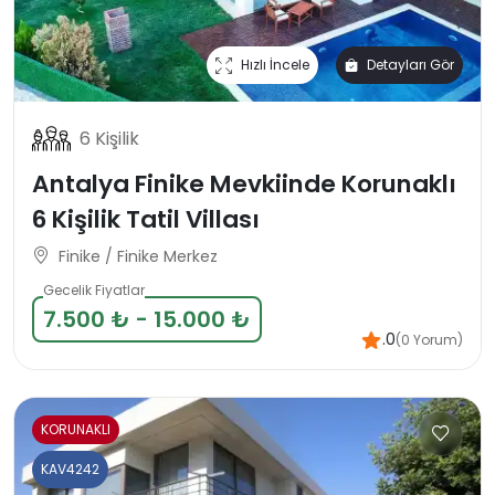
Hızlı İncele
Detayları Gör
6 Kişilik
Antalya Finike Mevkiinde Korunaklı
6 Kişilik Tatil Villası
Finike / Finike Merkez
Gecelik Fiyatlar
7.500 ₺ - 15.000 ₺
.0
(0 Yorum)
KORUNAKLI
KAV4242