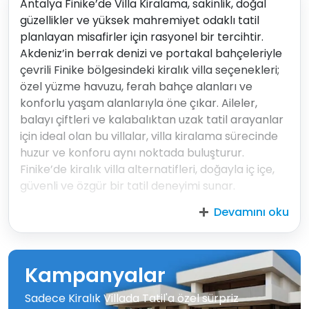
Antalya Finike’de Villa Kiralama, sakinlik, doğal
güzellikler ve yüksek mahremiyet odaklı tatil
planlayan misafirler için rasyonel bir tercihtir.
Akdeniz’in berrak denizi ve portakal bahçeleriyle
çevrili Finike bölgesindeki kiralık villa seçenekleri;
özel yüzme havuzu, ferah bahçe alanları ve
konforlu yaşam alanlarıyla öne çıkar. Aileler,
balayı çiftleri ve kalabalıktan uzak tatil arayanlar
için ideal olan bu villalar, villa kiralama sürecinde
huzur ve konforu aynı noktada buluşturur.
Finike’de kiralık villa alternatifleri, doğayla iç içe,
güvenli ve özgür bir tatil deneyimi sunar.
Devamını oku
Kampanyalar
Sadece Kiralık Villada Tatil'a özel sürpriz