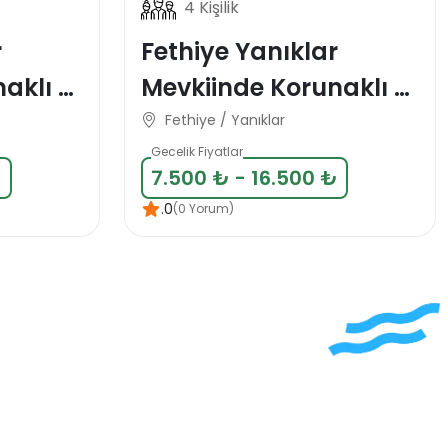
4 Kişilik
r
Fethiye Yanıklar
aklı 4
Mevkiinde Korunaklı 4
sı
Kişilik Tatil Villası
Fethiye / Yanıklar
Gecelik Fiyatlar
₺
7.500 ₺ - 16.500 ₺
.0
(0 Yorum)