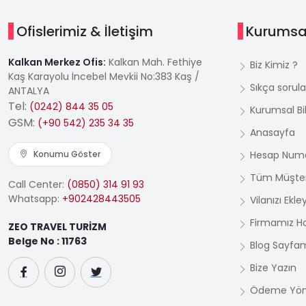
Ofislerimiz & İletişim
Kurumsa
Kalkan Merkez Ofis:
Kalkan Mah. Fethiye
Biz Kimiz ?
Kaş Karayolu İncebel Mevkii No:383 Kaş /
Sıkça sorula
ANTALYA
Tel:
(0242) 844 35 05
Kurumsal Bil
GSM:
(+90 542) 235 34 35
Anasayfa
Konumu Göster
Hesap Numa
Tüm Müşter
Call Center:
(0850) 314 91 93
Whatsapp:
+902428443505
Vilanızı Ekle
Firmamız H
ZEO TRAVEL TURİZM
Belge No : 11763
Blog Sayfa
Bize Yazın
Ödeme Yön