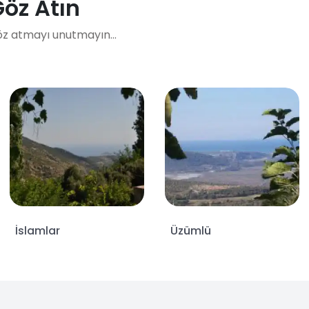
Göz Atın
öz atmayı unutmayın...
İslamlar
Üzümlü