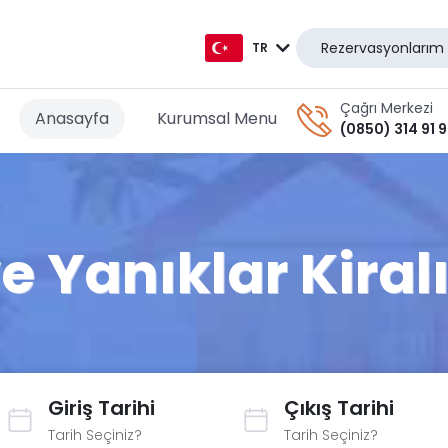
Rezervasyonlarım
TR
TR
Çağrı Merkezi
Anasayfa
Kurumsal Menu
(0850) 314 91 
EN
AR
DE
e Yanıklar Kiralı
RU
GR
Giriş Tarihi
Çıkış Tarihi
Tarih Seçiniz?
Tarih Seçiniz?