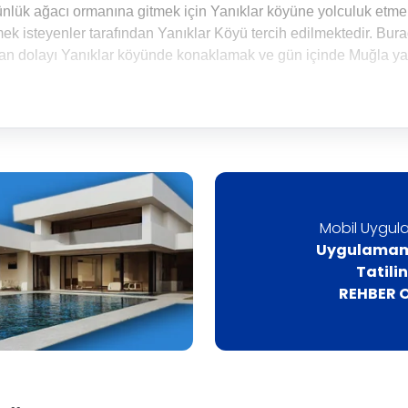
Günlük ağacı ormanına gitmek için Yanıklar köyüne yolculuk etmek
 isteyenler tarafından Yanıklar Köyü tercih edilmektedir. Bu
dan dolayı Yanıklar köyünde konaklamak ve gün içinde Muğla ya
Mobil Uygula
Uygulamamı
Tatili
REHBER O