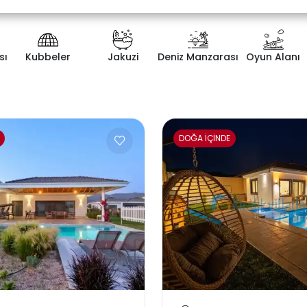
sı
Kubbeler
Jakuzi
Deniz Manzarası
Oyun Alanı
ategorisi
Yatak Odası Sayısı
DOĞA İÇİNDE