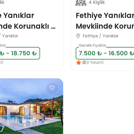
lik
4 Kişilik
e Yanıklar
Fethiye Yanıkla
nde Korunaklı 4
Mevkiinde Korun
Tatil Villası
Kişilik Tatil Villa
/ Yanıklar
Fethiye / Yanıklar
tlar
Gecelik Fiyatlar
₺ - 18.750 ₺
7.500 ₺ - 16.500 
.0
m)
(0 Yorum)