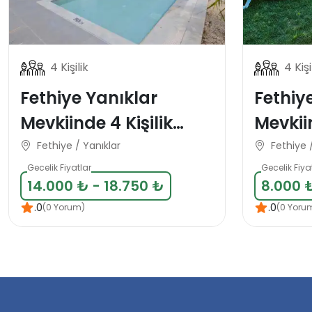
4 Kişilik
4 Kişi
Fethiye Yanıklar
Fethiy
Mevkiinde 4 Kişilik
Mevkiin
Korunaklı Tatil Villası
Tatil Vi
Fethiye / Yanıklar
Fethiye 
Gecelik Fiyatlar
Gecelik Fiya
14.000 ₺ - 18.750 ₺
8.000 
.0
.0
(0 Yorum)
(0 Yoru