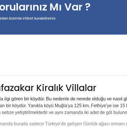
orularınız Mı Var ?
n bizimle irtibat kurabilirsiniz
zakar Kiralık Villalar
 ilgi gören bir köydür. Bu nedenle de nerede olduğu ve nasıl gi
an bir köydür. Yanıkla köyü Muğla'ya 125 km, Fethiye'ye ise 15 km
sebze yetiştirilmektedir ve aynı zamanda iki adet de göl bulunm
 zamanda burada sadece Türkiye'de gelişen Günlük ağacı ormanı 