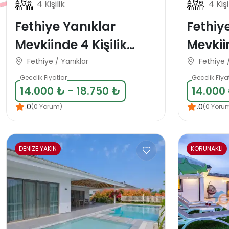
4 Kişilik
4 Kişi
Fethiye Yanıklar
Fethiy
Mevkiinde 4 Kişilik
Mevkii
Tatil Villası
Kişilik 
Fethiye / Yanıklar
Fethiye 
Gecelik Fiyatlar
Gecelik Fiya
14.000 ₺ - 18.750 ₺
14.000 
.0
.0
(0 Yorum)
(0 Yoru
DENİZE YAKIN
KORUNAKLI