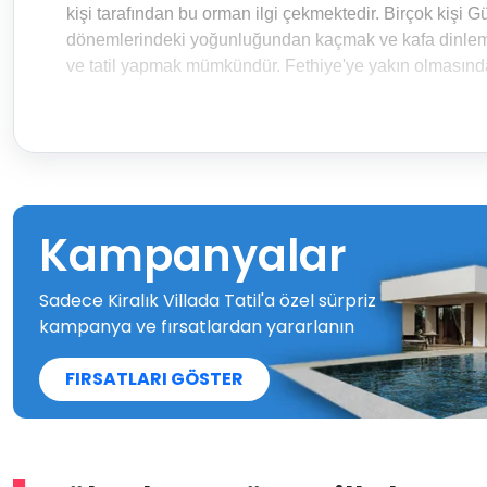
kişi tarafından bu orman ilgi çekmektedir. Birçok kişi 
dönemlerindeki yoğunluğundan kaçmak ve kafa dinlemek
ve tatil yapmak mümkündür. Fethiye'ye yakın olmasın
Kampanyalar
Sadece Kiralık Villada Tatil'a özel sürpriz
kampanya ve fırsatlardan yararlanın
FIRSATLARI GÖSTER