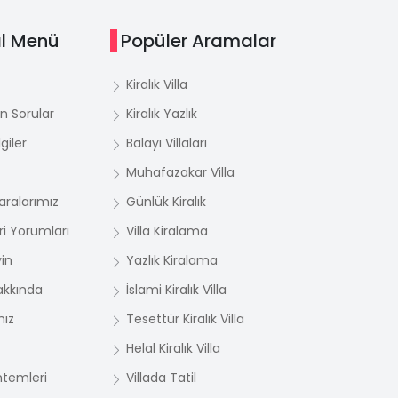
l Menü
Popüler Aramalar
Kiralık Villa
n Sorular
Kiralık Yazlık
giler
Balayı Villaları
Muhafazakar Villa
ralarımız
Günlük Kiralık
i Yorumları
Villa Kiralama
yin
Yazlık Kiralama
akkında
İslami Kiralık Villa
mız
Tesettür Kiralık Villa
Helal Kiralık Villa
temleri
Villada Tatil