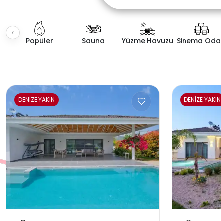
‹
Popüler
Sauna
Yüzme Havuzu
Sinema Oda
Fiyat Aralığı
Villa K
DENİZE YAKIN
DENİZE YAKIN