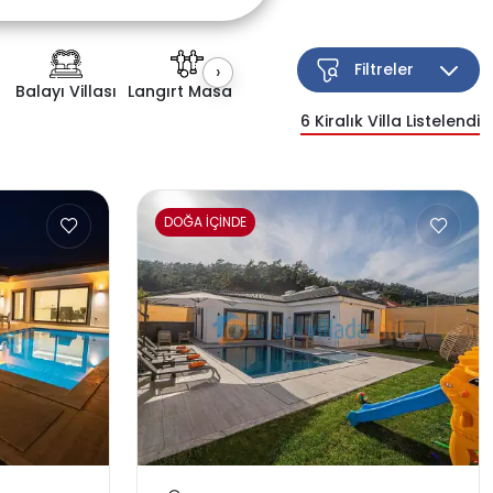
Filtreler
›
Balayı Villası
Langırt Masası
Kapalı Havuz
Çocuk Havuzu
6
Kiralık Villa Listelendi
Esnek Arama
DOĞA İÇİNDE