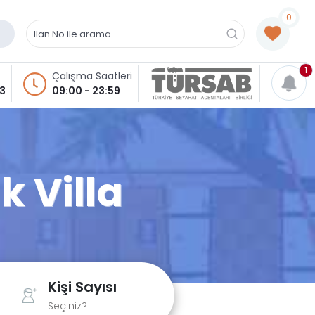
0
1
Çalışma Saatleri
93
09:00 - 23:59
k Villa
Kişi Sayısı
Seçiniz?