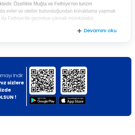
tedir. Özellikle Muğla ve Fethiye'nin turizm
rada evler ve oteller bulunduğundan konaklama yapmak
 da Fethiye'de gezintiye çıkmak mümkündür.
Devamını oku
mayı İndir
z sizlere
nizde
LSUN !