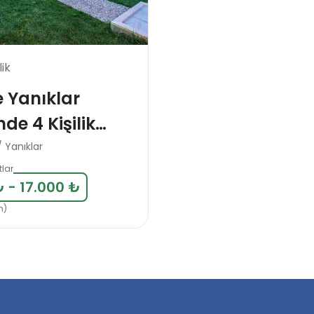
lik
e Yanıklar
de 4 Kişilik
llası
/ Yanıklar
tlar
₺ - 17.000 ₺
m)