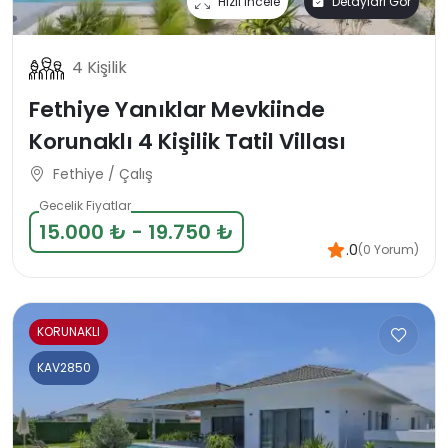
Hızlı İncele
Detayları Gör
4 Kişilik
Fethiye Yanıklar Mevkiinde
Korunaklı 4 Kişilik Tatil Villası
Fethiye / Çalış
Gecelik Fiyatlar
15.000 ₺ - 19.750 ₺
.0
(0 Yorum)
KORUNAKLI
KAV2850