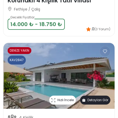
Korunaklı 4 Kişilik Tatil Villası
Fethiye / Çalış
Gecelik Fiyatlar
14.000 ₺ - 18.750 ₺
.0
(0 Yorum)
DENİZE YAKIN
KAV2847
Hızlı İncele
Detayları Gör
4 Kişilik