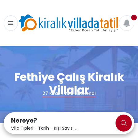
1
Fethiye Çalış Kiralık
Villalar
27
Kiralık Villa Listelendi
Nereye?
Villa Tipleri - Tarih - Kişi Sayısı ...