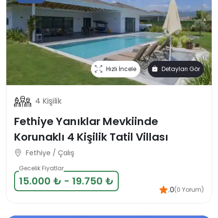
Hızlı İncele
Detayları Gör
4 Kişilik
Fethiye Yanıklar Mevkiinde
Korunaklı 4 Kişilik Tatil Villası
Fethiye / Çalış
Gecelik Fiyatlar
15.000 ₺ - 19.750 ₺
.0
(0 Yorum)