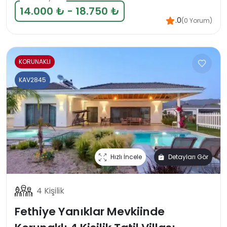
14.000 ₺ - 18.750 ₺
.0
(0 Yorum)
KORUNAKLI
KAV2845
Hızlı İncele
Detayları Gör
4 Kişilik
Fethiye Yanıklar Mevkiinde