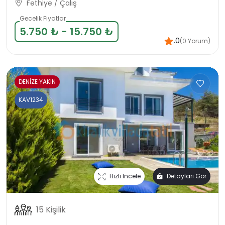
Fethiye / Çalış
Gecelik Fiyatlar
5.750 ₺ - 15.750 ₺
.0
(0 Yorum)
DENİZE YAKIN
KAV1234
Hızlı İncele
Detayları Gör
15 Kişilik