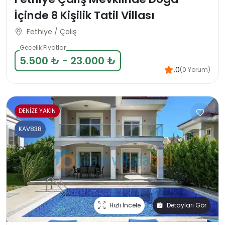
İçinde 8 Kişilik Tatil Villası
Fethiye / Çalış
Gecelik Fiyatlar
5.500 ₺ - 23.000 ₺
.0
(0 Yorum)
DENİZE YAKIN
KAV838
Hızlı İncele
Detayları Gör