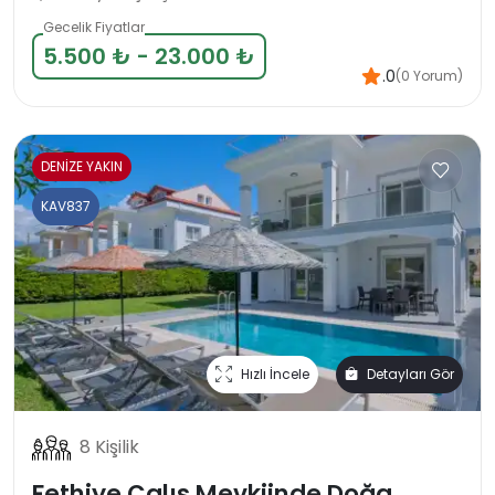
Gecelik Fiyatlar
5.500 ₺ - 23.000 ₺
.0
(0 Yorum)
DENİZE YAKIN
KAV837
Hızlı İncele
Detayları Gör
8 Kişilik
Fethiye Çalış Mevkiinde Doğa