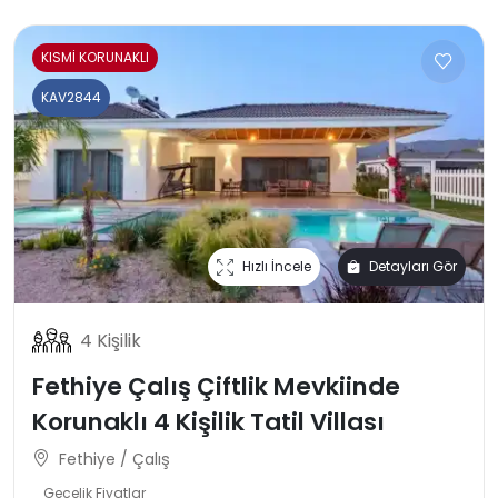
KISMİ KORUNAKLI
KAV2844
Hızlı İncele
Detayları Gör
4 Kişilik
Fethiye Çalış Çiftlik Mevkiinde
Korunaklı 4 Kişilik Tatil Villası
Fethiye / Çalış
Gecelik Fiyatlar