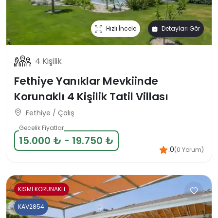
Hızlı İncele
Detayları Gör
4 Kişilik
Fethiye Yanıklar Mevkiinde
Korunaklı 4 Kişilik Tatil Villası
Fethiye / Çalış
Gecelik Fiyatlar
15.000 ₺ - 19.750 ₺
.0
(0 Yorum)
KISMİ KORUNAKLI
KAV2854