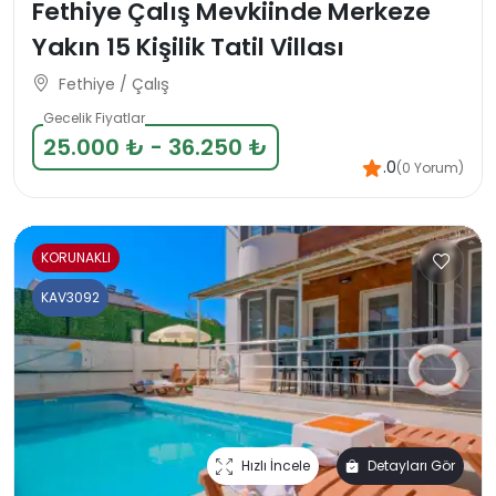
Fethiye Çalış Mevkiinde Merkeze
Yakın 15 Kişilik Tatil Villası
Fethiye / Çalış
Gecelik Fiyatlar
25.000 ₺ - 36.250 ₺
.0
(0 Yorum)
KORUNAKLI
KAV3092
Hızlı İncele
Detayları Gör