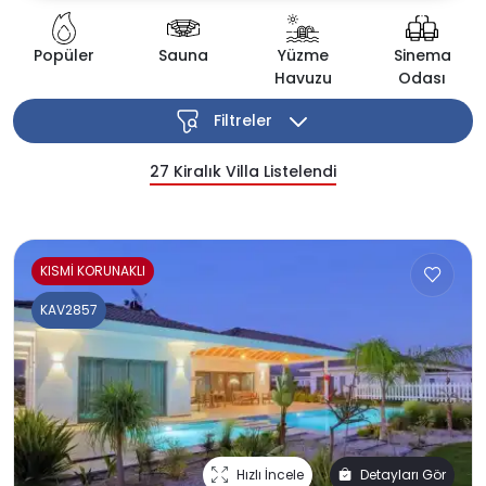
Popüler
Sauna
Yüzme
Sinema
Havuzu
Odası
Filtreler
27
Kiralık Villa Listelendi
KISMİ KORUNAKLI
KAV2857
Hızlı İncele
Detayları Gör