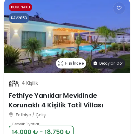
KORUNAKLI
KAV2853
Hızlı İncele
Detayları Gör
4 Kişilik
Fethiye Yanıklar Mevkiinde
Korunaklı 4 Kişilik Tatil Villası
Fethiye / Çalış
Gecelik Fiyatlar
14.000 ₺ - 18.750 ₺