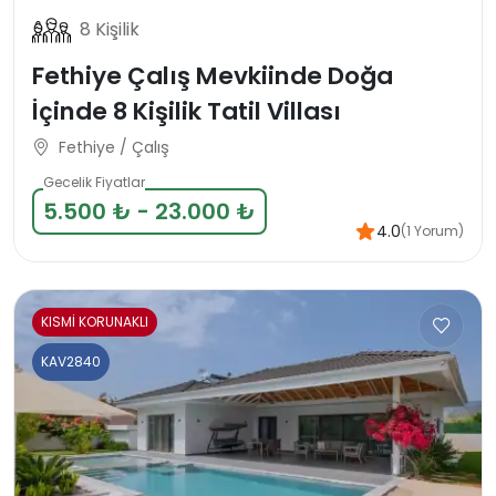
8 Kişilik
Fethiye Çalış Mevkiinde Doğa
İçinde 8 Kişilik Tatil Villası
Fethiye / Çalış
Gecelik Fiyatlar
5.500 ₺ - 23.000 ₺
4.0
(1 Yorum)
KISMİ KORUNAKLI
KAV2840