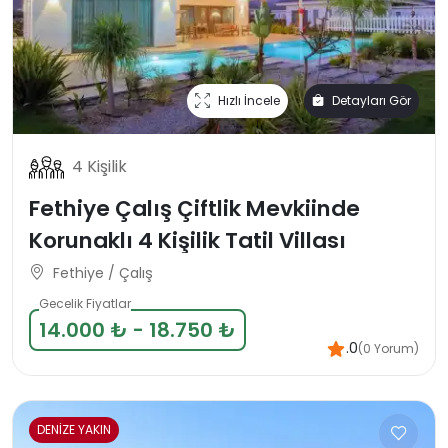
Hızlı İncele
Detayları Gör
4 Kişilik
Fethiye Çalış Çiftlik Mevkiinde
Korunaklı 4 Kişilik Tatil Villası
Fethiye / Çalış
Gecelik Fiyatlar
14.000 ₺ - 18.750 ₺
.0
(0 Yorum)
DENİZE YAKIN