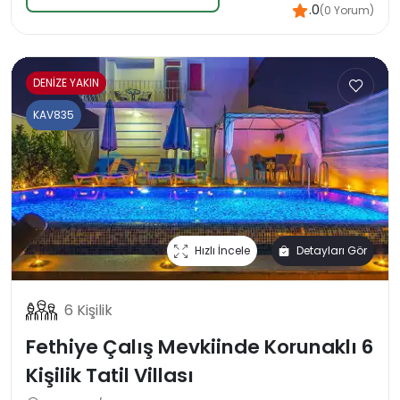
.0
(0 Yorum)
DENİZE YAKIN
KAV835
Hızlı İncele
Detayları Gör
6 Kişilik
Fethiye Çalış Mevkiinde Korunaklı 6
Kişilik Tatil Villası