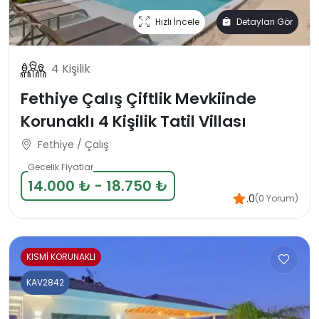
Hızlı İncele
Detayları Gör
4 Kişilik
Fethiye Çalış Çiftlik Mevkiinde
Korunaklı 4 Kişilik Tatil Villası
Fethiye / Çalış
Gecelik Fiyatlar
14.000 ₺ - 18.750 ₺
.0
(0 Yorum)
KISMİ KORUNAKLI
KAV2842