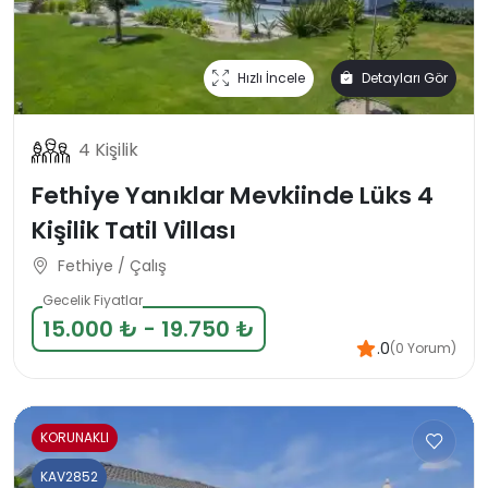
Hızlı İncele
Detayları Gör
4 Kişilik
Fethiye Yanıklar Mevkiinde Lüks 4
Kişilik Tatil Villası
Fethiye / Çalış
Gecelik Fiyatlar
15.000 ₺ - 19.750 ₺
.0
(0 Yorum)
KORUNAKLI
KAV2852