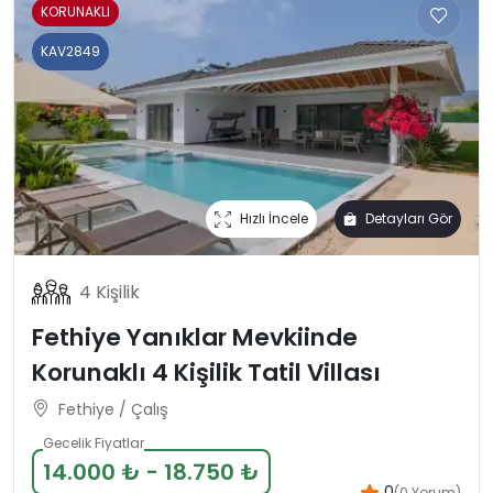
KORUNAKLI
KAV2849
Hızlı İncele
Detayları Gör
4 Kişilik
Fethiye Yanıklar Mevkiinde
Korunaklı 4 Kişilik Tatil Villası
Fethiye / Çalış
Gecelik Fiyatlar
14.000 ₺ - 18.750 ₺
.0
(0 Yorum)