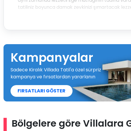
aynı zamanda lezzetli Ege mutfağının tadına varab
tatiliniz boyunca damak zevkinizi şımartacak lezze
Kampanyalar
Sadece Kiralık Villada Tatil'a özel sürpriz
kampanya ve fırsatlardan yararlanın
FIRSATLARI GÖSTER
Bölgelere göre Villalara 