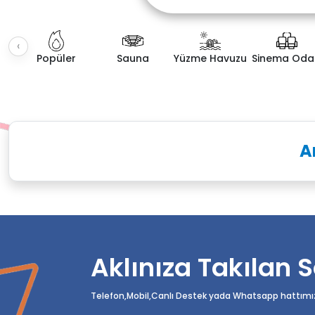
‹
Popüler
Sauna
Yüzme Havuzu
Sinema Oda
Fiyat Aralığı
Villa K
A
Aklınıza Takılan S
Telefon,Mobil,Canlı Destek yada Whatsapp hattımızda