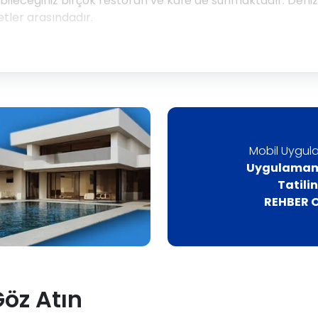
ileceğiniz birçok restoran ve kafe de sunmaktadır. Deniz ü
tler arasındadır.
Mobil Uygula
Uygulamamı
Tatili
REHBER O
Göz Atın