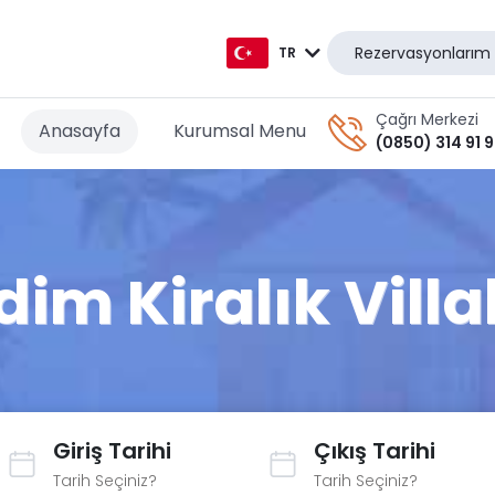
Rezervasyonlarım
TR
TR
Çağrı Merkezi
Anasayfa
Kurumsal Menu
(0850) 314 91 
EN
AR
DE
dim Kiralık Villa
RU
GR
Giriş Tarihi
Çıkış Tarihi
Tarih Seçiniz?
Tarih Seçiniz?