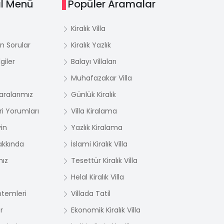
l Menü
Popüler Aramalar
Kiralık Villa
n Sorular
Kiralık Yazlık
giler
Balayı Villaları
Muhafazakar Villa
ralarımız
Günlük Kiralık
i Yorumları
Villa Kiralama
yin
Yazlık Kiralama
akkında
İslami Kiralık Villa
mız
Tesettür Kiralık Villa
Helal Kiralık Villa
temleri
Villada Tatil
r
Ekonomik Kiralık Villa