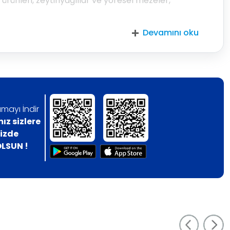
rünleri, zeytinyağlılar ve yöresel mezeler,
Devamını oku
mayı İndir
z sizlere
nizde
LSUN !