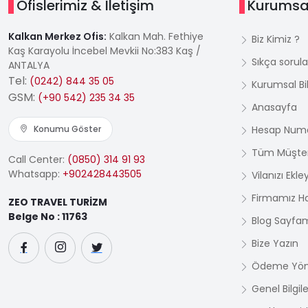
Ofislerimiz & İletişim
Kurumsa
Kalkan Merkez Ofis:
Kalkan Mah. Fethiye
Biz Kimiz ?
Kaş Karayolu İncebel Mevkii No:383 Kaş /
Sıkça sorula
ANTALYA
Tel:
(0242) 844 35 05
Kurumsal Bil
GSM:
(+90 542) 235 34 35
Anasayfa
Konumu Göster
Hesap Numa
Tüm Müşter
Call Center:
(0850) 314 91 93
Whatsapp:
+902428443505
Vilanızı Ekle
Firmamız H
ZEO TRAVEL TURİZM
Belge No : 11763
Blog Sayfa
Bize Yazın
Ödeme Yön
Genel Bilgile