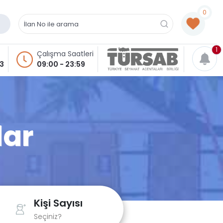
0
1
Çalışma Saatleri
93
09:00 - 23:59
lar
Kişi Sayısı
Seçiniz?