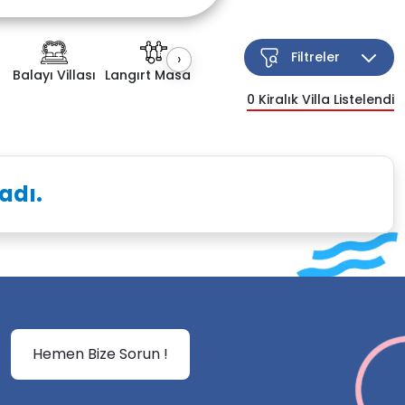
Filtreler
›
Balayı Villası
Langırt Masası
Kapalı Havuz
Çocuk Havuzu
0
Kiralık Villa Listelendi
Esnek Arama
adı.
Hemen Bize Sorun !