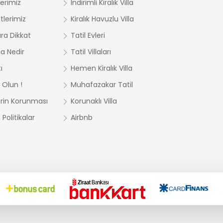
lerimiz
İndirimli Kiralık Villa
tlerimiz
Kiralık Havuzlu Villa
ara Dikkat
Tatil Evleri
ma Nedir
Tatil Villaları
ı
Hemen Kiralık Villa
 Olun !
Muhafazakar Tatil
lerin Korunması
Korunaklı Villa
Politikalar
Airbnb