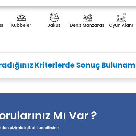
sı
Kubbeler
Jakuzi
Deniz Manzarası
Oyun Alanı
ategorisi
Yatak Odası Sayısı
radığınız Kriterlerde Sonuç Bulunam
orularınız Mı Var ?
n bizimle irtibat kurabilirsiniz