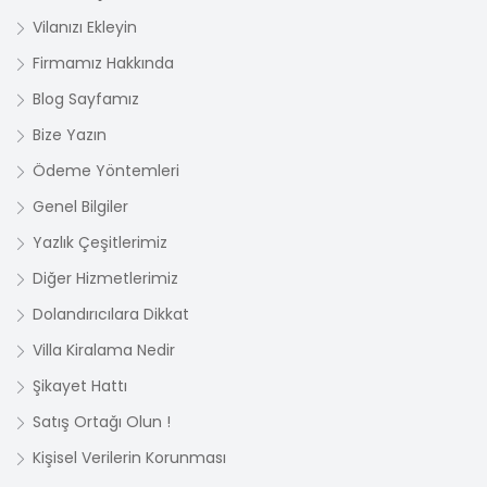
suların huzuru ve Yalıkavak'ın enerjisiyle dolu bir
Vilanızı Ekleyin
tatil sizi bekliyor.
Firmamız Hakkında
Blog Sayfamız
Bize Yazın
Ödeme Yöntemleri
Genel Bilgiler
Yazlık Çeşitlerimiz
Diğer Hizmetlerimiz
Dolandırıcılara Dikkat
Villa Kiralama Nedir
Şikayet Hattı
Satış Ortağı Olun !
Kişisel Verilerin Korunması