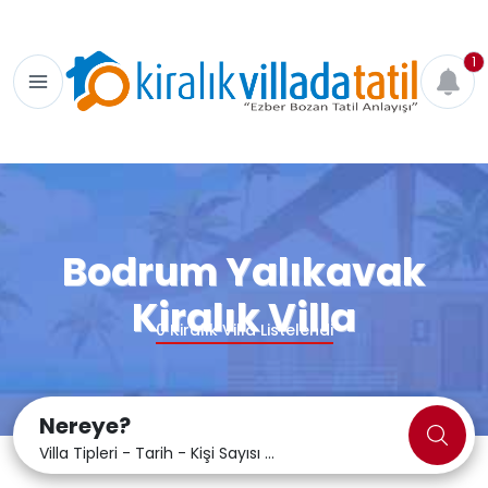
1
Bodrum Yalıkavak
Kiralık Villa
0
Kiralık Villa Listelendi
Nereye?
Villa Tipleri - Tarih - Kişi Sayısı ...