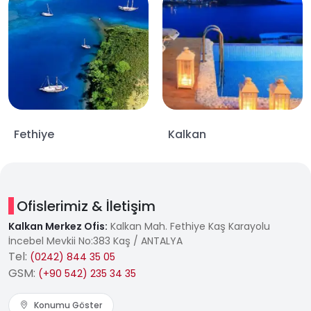
geçireceğiniz tatil, denizin, tarihin ve lüksün
muhteşem bir birleşimini yaşatacaktır.
Fethiye
Kalkan
Ofislerimiz & İletişim
Kalkan Merkez Ofis:
Kalkan Mah. Fethiye Kaş Karayolu
İncebel Mevkii No:383 Kaş / ANTALYA
Tel:
(0242) 844 35 05
GSM:
(+90 542) 235 34 35
Konumu Göster