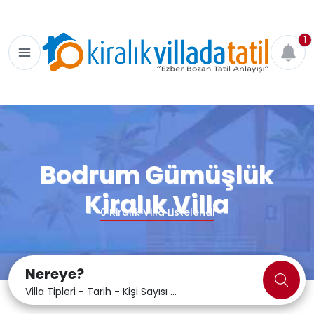
1
Bodrum Gümüşlük
Kiralık Villa
0
Kiralık Villa Listelendi
Nereye?
Villa Tipleri - Tarih - Kişi Sayısı ...